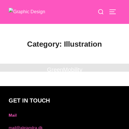
Videre
Søg
til
SLÅ NA
efter:
indhold
Category:
Illustration
GreenMobility
GET IN TOUCH
Mail
mail@alejandra.dk